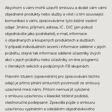
Abychom s vámi mohli uzavřít smlouvu a dodat vám vámi
objednané produkty nebo služby a vést i s tím související
komunikaci s vámi, zpracováváme tyto běžné osobní
údaje: Jméno, příjmení, adresa, IČ , DIČ (jen pokud
objednáváte jako podnikatel), e-mail, informace
o objednaných a koupených produktech a službách.
V případě individuálních sezení i informace sdělené v jejich
průběhu, stejně tak informace sdělené účastníky živých
akcí v jejich průběhu nebo účastníky on-line programů
v členských sekcích a podpůrných FB skupinách.
Právním titulem (oprávněním) pro zpracovávání těchto
údajů je přímo plnění smluvních povinností ze smlouvy
uzavřené mezi námi. Přitom nemusí jít vyloženě
o smlouvu uzavřenou v klasické tištěné podobě,
vlastnoručně podepsané. Zpravidla půjde o smlouvu
uzavřenou vyplněním a odesláním objednávkového