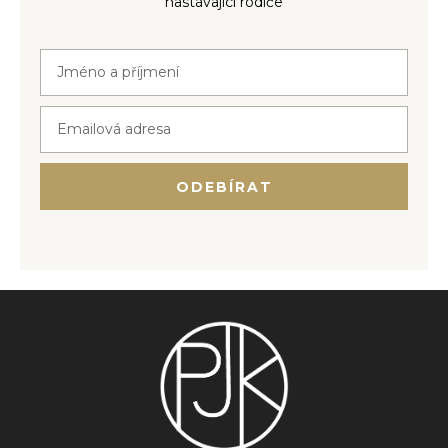
nastávající rodiče
ODEBÍRAT