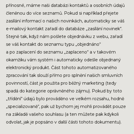
přínosné, máme naši databázi kontaktů a osobních údajů
členěnou do více seznamů. Pokud si například přejete
zasílání informací o našich novinkách, automaticky se váš
e-mailový kontakt zařadí do databáze „zasílání novinek“.
Stejně tak, když nám pošlete objednávku z webu, zařadí
se váš kontakt do seznamu typu „objednáno“
a po zaplacení do seznamu „zaplaceno“ a v takovém
okamžiku vám systém i automaticky odešle objednaný
elektronický produkt. Část tohoto automatizovaného
zpracování tak slouží přímo pro splnění našich smluvních
povinností, část je použita pro běžný marketing (tedy
spadá do kategorie oprávněného zájmu). Pokud by toto
„třídění“ údajů bylo prováděno ve velkém rozsahu, hodně
„specializovaně“, pak už bychom jej mohli provádět pouze
na základě vašeho souhlasu (a ten můžete pak kdykoli
odvolat, jak je popsáno v další části tohoto dokumentu).